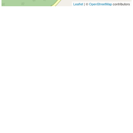
Leaflet
| ©
OpenStreetMap
contributors