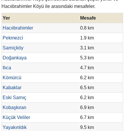
Hacıibrahimler Köyü ile arasındaki mesafeler.
Yer
Mesafe
Hacıibrahimler
0.8 km
Pekmezci
1.9 km
Sarniçköy
3.1 km
Doğankaya
5.3 km
Ilıca
4.7 km
Kömürcü
6.2 km
Kabaklar
6.5 km
Eski Sarnıç
6.2 km
Kobaşkıran
6.9 km
Küçük Veliler
6.7 km
Yayakırıldık
9.5 km