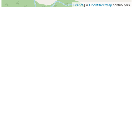
Leaflet
| ©
OpenStreetMap
contributors