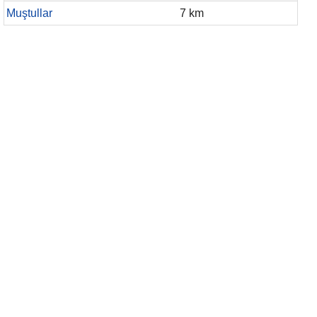
Muştullar
7 km