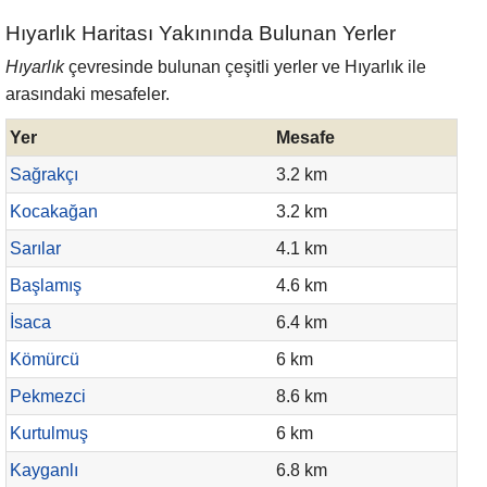
Hıyarlık Haritası Yakınında Bulunan Yerler
Hıyarlık
çevresinde bulunan çeşitli yerler ve Hıyarlık ile
arasındaki mesafeler.
Yer
Mesafe
Sağrakçı
3.2 km
Kocakağan
3.2 km
Sarılar
4.1 km
Başlamış
4.6 km
İsaca
6.4 km
Kömürcü
6 km
Pekmezci
8.6 km
Kurtulmuş
6 km
Kayganlı
6.8 km