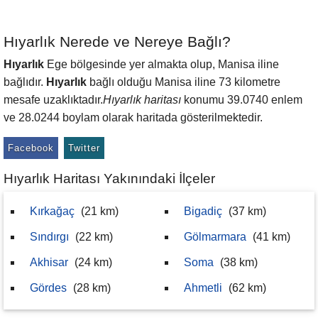
Hıyarlık Nerede ve Nereye Bağlı?
Hıyarlık
Ege bölgesinde yer almakta olup, Manisa iline
bağlıdır.
Hıyarlık
bağlı olduğu Manisa iline 73 kilometre
mesafe uzaklıktadır.
Hıyarlık haritası
konumu 39.0740 enlem
ve 28.0244 boylam olarak haritada gösterilmektedir.
Facebook
Twitter
Hıyarlık Haritası Yakınındaki İlçeler
Kırkağaç
(21 km)
Bigadiç
(37 km)
Sındırgı
(22 km)
Gölmarmara
(41 km)
Akhisar
(24 km)
Soma
(38 km)
Gördes
(28 km)
Ahmetli
(62 km)