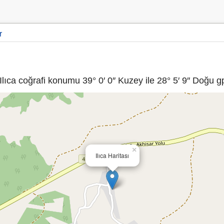
r
lıca coğrafi konumu 39° 0′ 0″ Kuzey ile 28° 5′ 9″ Doğu gp
×
Ilıca Haritası