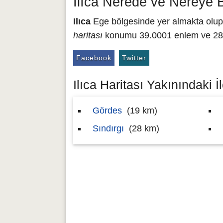
Ilıca Nerede ve Nereye 
Ilıca
Ege bölgesinde yer almakta olup,
haritası
konumu 39.0001 enlem ve 28.0
Facebook
Twitter
Ilıca Haritası Yakınındaki İ
Gördes
(19 km)
Sındırgı
(28 km)