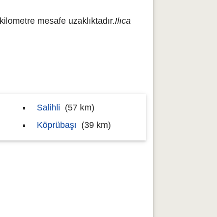
kilometre mesafe uzaklıktadır.
Ilıca
Salihli
(57 km)
Köprübaşı
(39 km)