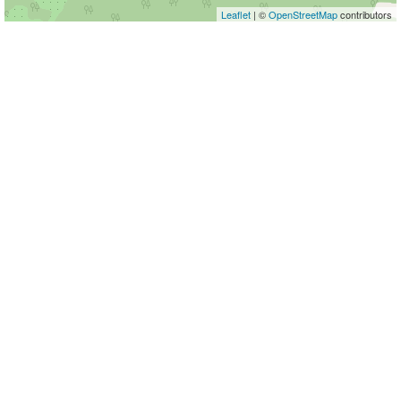
Leaflet
| ©
OpenStreetMap
contributors