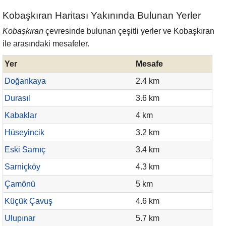
Kobaşkıran Haritası Yakınında Bulunan Yerler
Kobaşkıran
çevresinde bulunan çeşitli yerler ve Kobaşkıran
ile arasındaki mesafeler.
Yer
Mesafe
Doğankaya
2.4 km
Durasıl
3.6 km
Kabaklar
4 km
Hüseyincik
3.2 km
Eski Sarnıç
3.4 km
Sarniçköy
4.3 km
Çamönü
5 km
Küçük Çavuş
4.6 km
Ulupınar
5.7 km