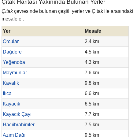
Çıtak Haritası Yakınında Bulunan Yerler
Çıtak
çevresinde bulunan çeşitli yerler ve Çıtak ile arasındaki
mesafeler.
Yer
Mesafe
Orcular
2.4 km
Dağdere
4.5 km
Yeğenoba
4.3 km
Maymunlar
7.6 km
Kavalık
9.8 km
Ilıca
6.6 km
Kayacık
6.5 km
Kayacık Çayı
7.7 km
Hacıibrahimler
7.5 km
Azım Dağı
9.5 km