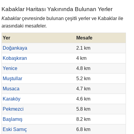
Kabaklar Haritası Yakınında Bulunan Yerler
Kabaklar
çevresinde bulunan çeşitli yerler ve Kabaklar ile
arasındaki mesafeler.
Yer
Mesafe
Doğankaya
2.1 km
Kobaşkıran
4 km
Yenice
4.8 km
Muştullar
5.2 km
Musaca
4.7 km
Karaköy
4.6 km
Pekmezci
5.8 km
Başlamış
8.2 km
Eski Sarnıç
6.8 km