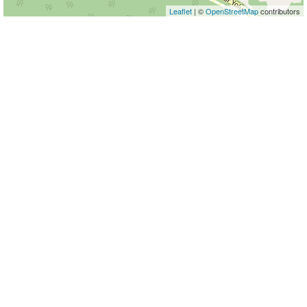
Leaflet
| ©
OpenStreetMap
contributors