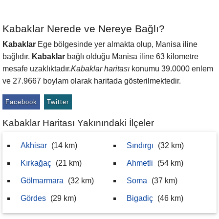
Kabaklar Nerede ve Nereye Bağlı?
Kabaklar
Ege bölgesinde yer almakta olup, Manisa iline
bağlıdır.
Kabaklar
bağlı olduğu Manisa iline 63 kilometre
mesafe uzaklıktadır.
Kabaklar haritası
konumu 39.0000 enlem
ve 27.9667 boylam olarak haritada gösterilmektedir.
Facebook
Twitter
Kabaklar Haritası Yakınındaki İlçeler
Akhisar
(14 km)
Sındırgı
(32 km)
Kırkağaç
(21 km)
Ahmetli
(54 km)
Gölmarmara
(32 km)
Soma
(37 km)
Gördes
(29 km)
Bigadiç
(46 km)