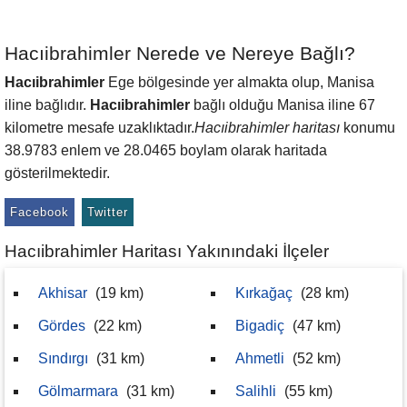
Hacıibrahimler Nerede ve Nereye Bağlı?
Hacıibrahimler
Ege bölgesinde yer almakta olup, Manisa
iline bağlıdır.
Hacıibrahimler
bağlı olduğu Manisa iline 67
kilometre mesafe uzaklıktadır.
Hacıibrahimler haritası
konumu
38.9783 enlem ve 28.0465 boylam olarak haritada
gösterilmektedir.
Facebook
Twitter
Hacıibrahimler Haritası Yakınındaki İlçeler
Akhisar
(19 km)
Kırkağaç
(28 km)
Gördes
(22 km)
Bigadiç
(47 km)
Sındırgı
(31 km)
Ahmetli
(52 km)
Gölmarmara
(31 km)
Salihli
(55 km)