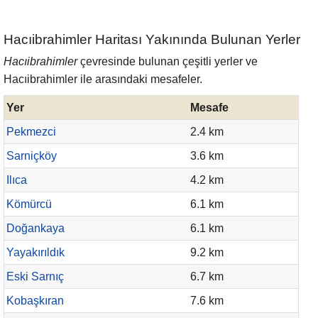
Hacıibrahimler Haritası Yakınında Bulunan Yerler
Hacıibrahimler
çevresinde bulunan çeşitli yerler ve
Hacıibrahimler ile arasındaki mesafeler.
Yer
Mesafe
Pekmezci
2.4 km
Sarniçköy
3.6 km
Ilıca
4.2 km
Kömürcü
6.1 km
Doğankaya
6.1 km
Yayakırıldık
9.2 km
Eski Sarnıç
6.7 km
Kobaşkıran
7.6 km