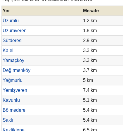
Yer
Mesafe
Üzümlü
1.2 km
Üzümveren
1.8 km
Sütderesi
2.9 km
Kaleli
3.3 km
Yamaçköy
3.3 km
Değirmenköy
3.7 km
Yağmurlu
5 km
Yemişveren
7.4 km
Kavunlu
5.1 km
Bölmedere
5.4 km
Saklı
5.4 km
Kekliktepe
6.5 km