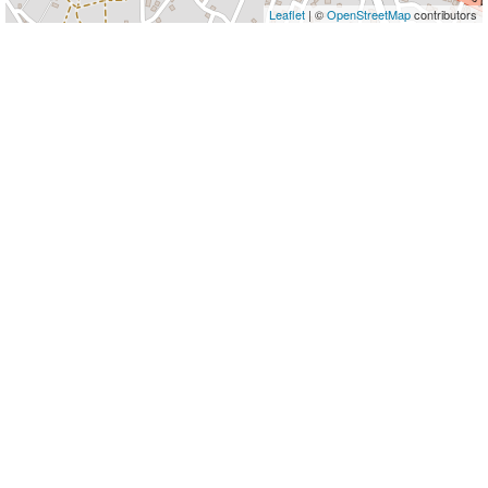
Leaflet
| ©
OpenStreetMap
contributors