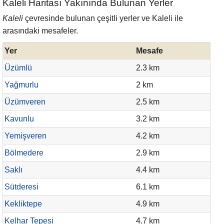
Kaleli Haritası Yakınında Bulunan Yerler
Kaleli
çevresinde bulunan çeşitli yerler ve Kaleli ile
arasındaki mesafeler.
Yer
Mesafe
Üzümlü
2.3 km
Yağmurlu
2 km
Üzümveren
2.5 km
Kavunlu
3.2 km
Yemişveren
4.2 km
Bölmedere
2.9 km
Saklı
4.4 km
Sütderesi
6.1 km
Kekliktepe
4.9 km
Kelhar Tepesi
4.7 km