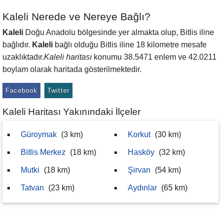
Kaleli Nerede ve Nereye Bağlı?
Kaleli
Doğu Anadolu bölgesinde yer almakta olup, Bitlis iline
bağlıdır.
Kaleli
bağlı olduğu Bitlis iline 18 kilometre mesafe
uzaklıktadır.
Kaleli haritası
konumu 38.5471 enlem ve 42.0211
boylam olarak haritada gösterilmektedir.
Facebook
Twitter
Kaleli Haritası Yakınındaki İlçeler
Güroymak
(3 km)
Korkut
(30 km)
Bitlis Merkez
(18 km)
Hasköy
(32 km)
Mutki
(18 km)
Şirvan
(54 km)
Tatvan
(23 km)
Aydınlar
(65 km)