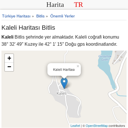
Harita
TR
Türkiye Haritası
»
Bitlis
»
Önemli Yerler
Kaleli Haritası Bitlis
Kaleli
Bitlis şehrinde yer almaktadır. Kaleli coğrafi konumu
38° 32′ 49″ Kuzey ile 42° 1′ 15″ Doğu gps koordinatlarıdır.
+
−
×
Kaleli Haritası
Leaflet
| ©
OpenStreetMap
contributors