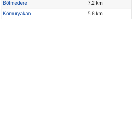
Bölmedere
7.2 km
Kömüryakan
5.8 km