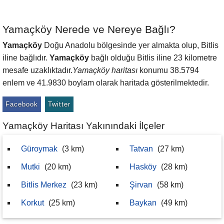
Yamaçköy Nerede ve Nereye Bağlı?
Yamaçköy
Doğu Anadolu bölgesinde yer almakta olup, Bitlis
iline bağlıdır.
Yamaçköy
bağlı olduğu Bitlis iline 23 kilometre
mesafe uzaklıktadır.
Yamaçköy haritası
konumu 38.5794
enlem ve 41.9830 boylam olarak haritada gösterilmektedir.
Facebook
Twitter
Yamaçköy Haritası Yakınındaki İlçeler
Güroymak
(3 km)
Tatvan
(27 km)
Mutki
(20 km)
Hasköy
(28 km)
Bitlis Merkez
(23 km)
Şirvan
(58 km)
Korkut
(25 km)
Baykan
(49 km)