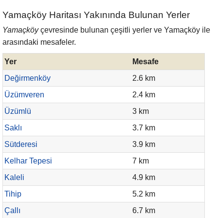
Yamaçköy Haritası Yakınında Bulunan Yerler
Yamaçköy
çevresinde bulunan çeşitli yerler ve Yamaçköy ile
arasındaki mesafeler.
Yer
Mesafe
Değirmenköy
2.6 km
Üzümveren
2.4 km
Üzümlü
3 km
Saklı
3.7 km
Sütderesi
3.9 km
Kelhar Tepesi
7 km
Kaleli
4.9 km
Tihip
5.2 km
Çallı
6.7 km