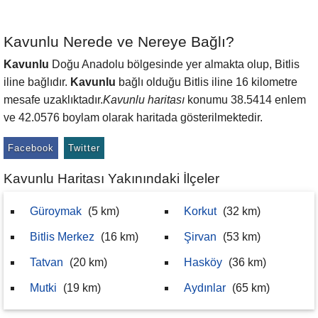
Kavunlu Nerede ve Nereye Bağlı?
Kavunlu
Doğu Anadolu bölgesinde yer almakta olup, Bitlis
iline bağlıdır.
Kavunlu
bağlı olduğu Bitlis iline 16 kilometre
mesafe uzaklıktadır.
Kavunlu haritası
konumu 38.5414 enlem
ve 42.0576 boylam olarak haritada gösterilmektedir.
Facebook
Twitter
Kavunlu Haritası Yakınındaki İlçeler
Güroymak
(5 km)
Korkut
(32 km)
Bitlis Merkez
(16 km)
Şirvan
(53 km)
Tatvan
(20 km)
Hasköy
(36 km)
Mutki
(19 km)
Aydınlar
(65 km)