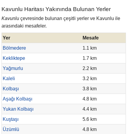
Kavunlu Haritası Yakınında Bulunan Yerler
Kavunlu
çevresinde bulunan çeşitli yerler ve Kavunlu ile
arasındaki mesafeler.
Yer
Mesafe
Bölmedere
1.1 km
Kekliktepe
1.7 km
Yağmurlu
2.2 km
Kaleli
3.2 km
Kolbaşı
3.8 km
Aşağı Kolbaşı
4.8 km
Yukarı Kolbaşı
4.4 km
Kuştaşı
5.6 km
Üzümlü
4.8 km