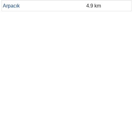
Arpacık
4.9 km