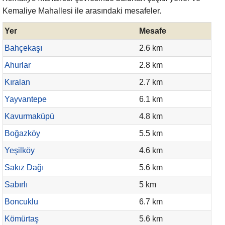
Kemaliye Mahallesi ile arasındaki mesafeler.
Yer
Mesafe
Bahçekaşı
2.6 km
Ahurlar
2.8 km
Kıralan
2.7 km
Yayvantepe
6.1 km
Kavurmaküpü
4.8 km
Boğazköy
5.5 km
Yeşilköy
4.6 km
Sakız Dağı
5.6 km
Sabırlı
5 km
Boncuklu
6.7 km
Kömürtaş
5.6 km