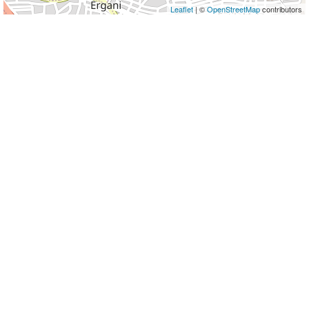
Leaflet
| ©
OpenStreetMap
contributors