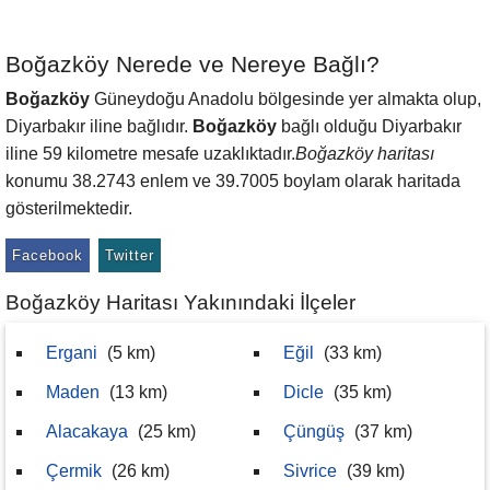
Boğazköy Nerede ve Nereye Bağlı?
Boğazköy
Güneydoğu Anadolu bölgesinde yer almakta olup,
Diyarbakır iline bağlıdır.
Boğazköy
bağlı olduğu Diyarbakır
iline 59 kilometre mesafe uzaklıktadır.
Boğazköy haritası
konumu 38.2743 enlem ve 39.7005 boylam olarak haritada
gösterilmektedir.
Facebook
Twitter
Boğazköy Haritası Yakınındaki İlçeler
Ergani
(5 km)
Eğil
(33 km)
Maden
(13 km)
Dicle
(35 km)
Alacakaya
(25 km)
Çüngüş
(37 km)
Çermik
(26 km)
Sivrice
(39 km)