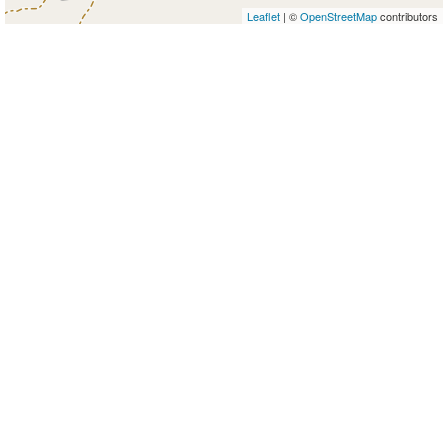
Leaflet
| ©
OpenStreetMap
contributors