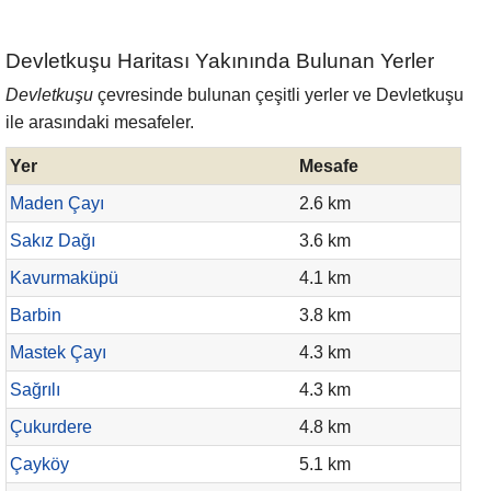
Devletkuşu Haritası Yakınında Bulunan Yerler
Devletkuşu
çevresinde bulunan çeşitli yerler ve Devletkuşu
ile arasındaki mesafeler.
Yer
Mesafe
Maden Çayı
2.6 km
Sakız Dağı
3.6 km
Kavurmaküpü
4.1 km
Barbin
3.8 km
Mastek Çayı
4.3 km
Sağrılı
4.3 km
Çukurdere
4.8 km
Çayköy
5.1 km