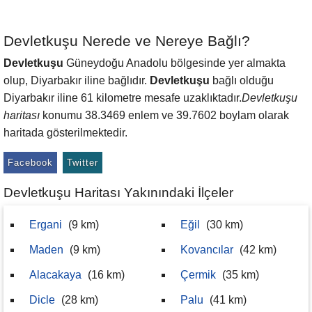
Devletkuşu Nerede ve Nereye Bağlı?
Devletkuşu
Güneydoğu Anadolu bölgesinde yer almakta
olup, Diyarbakır iline bağlıdır.
Devletkuşu
bağlı olduğu
Diyarbakır iline 61 kilometre mesafe uzaklıktadır.
Devletkuşu
haritası
konumu 38.3469 enlem ve 39.7602 boylam olarak
haritada gösterilmektedir.
Facebook
Twitter
Devletkuşu Haritası Yakınındaki İlçeler
Ergani
(9 km)
Eğil
(30 km)
Maden
(9 km)
Kovancılar
(42 km)
Alacakaya
(16 km)
Çermik
(35 km)
Dicle
(28 km)
Palu
(41 km)