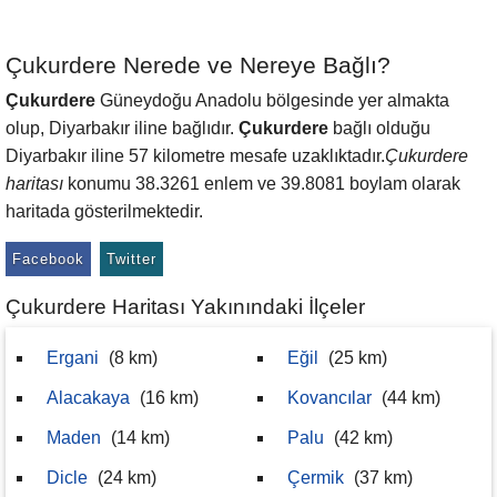
Çukurdere Nerede ve Nereye Bağlı?
Çukurdere
Güneydoğu Anadolu bölgesinde yer almakta
olup, Diyarbakır iline bağlıdır.
Çukurdere
bağlı olduğu
Diyarbakır iline 57 kilometre mesafe uzaklıktadır.
Çukurdere
haritası
konumu 38.3261 enlem ve 39.8081 boylam olarak
haritada gösterilmektedir.
Facebook
Twitter
Çukurdere Haritası Yakınındaki İlçeler
Ergani
(8 km)
Eğil
(25 km)
Alacakaya
(16 km)
Kovancılar
(44 km)
Maden
(14 km)
Palu
(42 km)
Dicle
(24 km)
Çermik
(37 km)