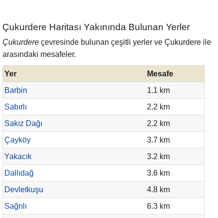
Çukurdere Haritası Yakınında Bulunan Yerler
Çukurdere
çevresinde bulunan çeşitli yerler ve Çukurdere ile
arasındaki mesafeler.
Yer
Mesafe
Barbin
1.1 km
Sabırlı
2.2 km
Sakız Dağı
2.2 km
Çayköy
3.7 km
Yakacık
3.2 km
Dallıdağ
3.6 km
Devletkuşu
4.8 km
Sağrılı
6.3 km