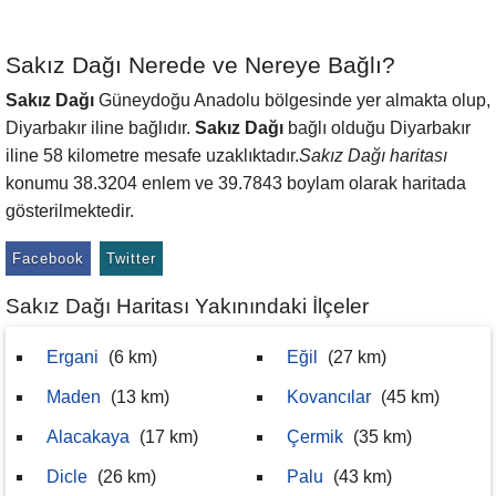
Sakız Dağı Nerede ve Nereye Bağlı?
Sakız Dağı
Güneydoğu Anadolu bölgesinde yer almakta olup,
Diyarbakır iline bağlıdır.
Sakız Dağı
bağlı olduğu Diyarbakır
iline 58 kilometre mesafe uzaklıktadır.
Sakız Dağı haritası
konumu 38.3204 enlem ve 39.7843 boylam olarak haritada
gösterilmektedir.
Facebook
Twitter
Sakız Dağı Haritası Yakınındaki İlçeler
Ergani
(6 km)
Eğil
(27 km)
Maden
(13 km)
Kovancılar
(45 km)
Alacakaya
(17 km)
Çermik
(35 km)
Dicle
(26 km)
Palu
(43 km)