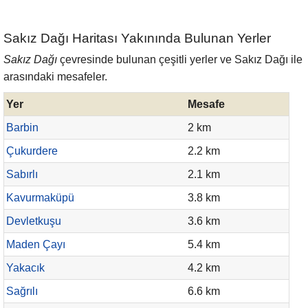
Sakız Dağı Haritası Yakınında Bulunan Yerler
Sakız Dağı
çevresinde bulunan çeşitli yerler ve Sakız Dağı ile
arasındaki mesafeler.
Yer
Mesafe
Barbin
2 km
Çukurdere
2.2 km
Sabırlı
2.1 km
Kavurmaküpü
3.8 km
Devletkuşu
3.6 km
Maden Çayı
5.4 km
Yakacık
4.2 km
Sağrılı
6.6 km