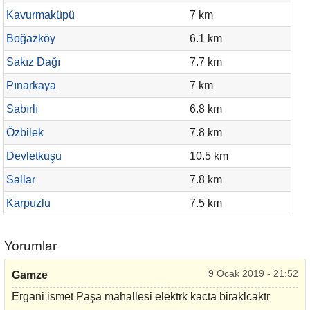
Kavurmaküpü
7 km
Boğazköy
6.1 km
Sakız Dağı
7.7 km
Pınarkaya
7 km
Sabırlı
6.8 km
Özbilek
7.8 km
Devletkuşu
10.5 km
Sallar
7.8 km
Karpuzlu
7.5 km
Yorumlar
9 Ocak 2019 - 21:52
Gamze
Ergani ismet Paşa mahallesi elektrk kacta biraklcaktr