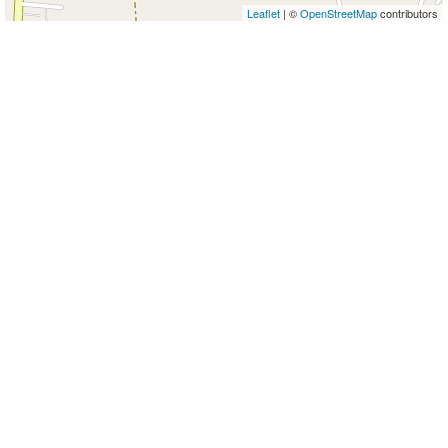
Leaflet
| ©
OpenStreetMap
contributors