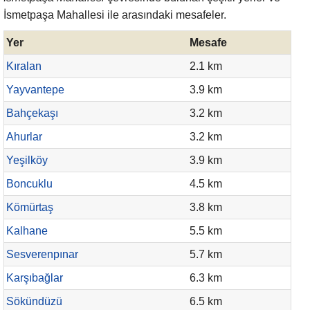
İsmetpaşa Mahallesi ile arasındaki mesafeler.
Yer
Mesafe
Kıralan
2.1 km
Yayvantepe
3.9 km
Bahçekaşı
3.2 km
Ahurlar
3.2 km
Yeşilköy
3.9 km
Boncuklu
4.5 km
Kömürtaş
3.8 km
Kalhane
5.5 km
Sesverenpınar
5.7 km
Karşıbağlar
6.3 km
Sökündüzü
6.5 km