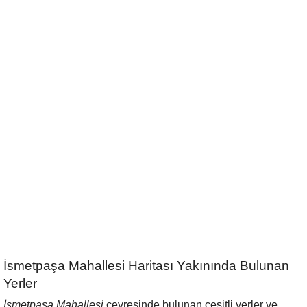
İsmetpaşa Mahallesi Haritası Yakınında Bulunan
Yerler
İsmetpaşa Mahallesi
çevresinde bulunan çeşitli yerler ve