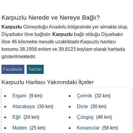
Karpuzlu Nerede ve Nereye Bağlı?
Karpuzlu
Güneydoğu Anadolu bölgesinde yer almakta olup,
Diyarbakır iline bağlıdır.
Karpuzlu
bağlı olduğu Diyarbakır
iline 46 kilometre mesafe uzaklıktadır.
Karpuzlu haritası
konumu 38.1958 enlem ve 39.8123 boylam olarak haritada
gösterilmektedir.
Facebook
Twitter
Karpuzlu Haritası Yakınındaki İlçeler
Ergani
(9 km)
Çermik
(32 km)
Alacakaya
(30 km)
Dicle
(30 km)
Eğil
(24 km)
Çüngüş
(46 km)
Maden
(25 km)
Kovancılar
(58 km)