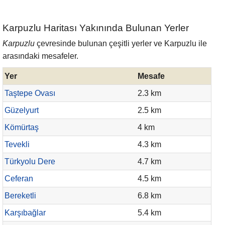
Karpuzlu Haritası Yakınında Bulunan Yerler
Karpuzlu
çevresinde bulunan çeşitli yerler ve Karpuzlu ile
arasındaki mesafeler.
Yer
Mesafe
Taştepe Ovası
2.3 km
Güzelyurt
2.5 km
Kömürtaş
4 km
Tevekli
4.3 km
Türkyolu Dere
4.7 km
Ceferan
4.5 km
Bereketli
6.8 km
Karşıbağlar
5.4 km