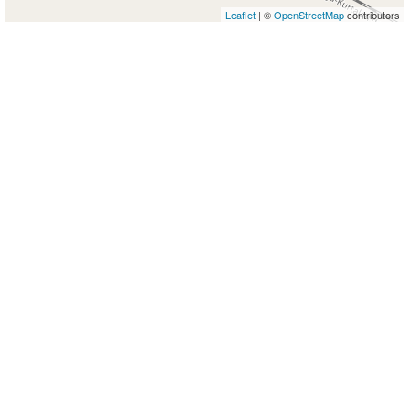
Leaflet
| ©
OpenStreetMap
contributors