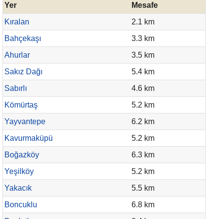
Yer
Mesafe
Kıralan
2.1 km
Bahçekaşı
3.3 km
Ahurlar
3.5 km
Sakız Dağı
5.4 km
Sabırlı
4.6 km
Kömürtaş
5.2 km
Yayvantepe
6.2 km
Kavurmaküpü
5.2 km
Boğazköy
6.3 km
Yeşilköy
5.2 km
Yakacık
5.5 km
Boncuklu
6.8 km