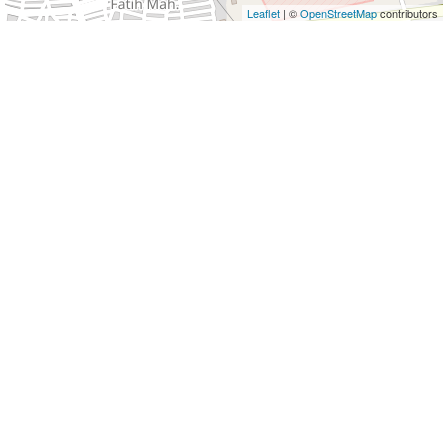
Leaflet
| ©
OpenStreetMap
contributors