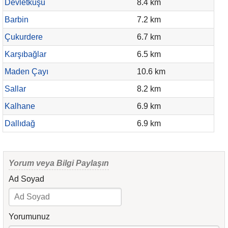
Devletkuşu
8.4 km
Barbin
7.2 km
Çukurdere
6.7 km
Karşıbağlar
6.5 km
Maden Çayı
10.6 km
Sallar
8.2 km
Kalhane
6.9 km
Dallıdağ
6.9 km
Yorum veya Bilgi Paylaşın
Ad Soyad
Yorumunuz