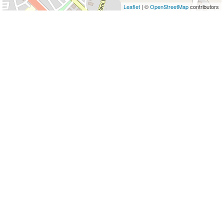
Leaflet
| ©
OpenStreetMap
contributors