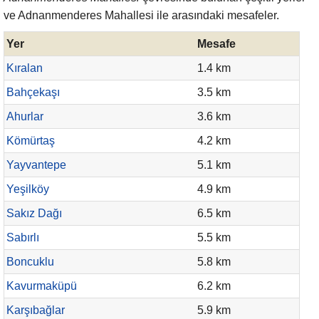
ve Adnanmenderes Mahallesi ile arasındaki mesafeler.
Yer
Mesafe
Kıralan
1.4 km
Bahçekaşı
3.5 km
Ahurlar
3.6 km
Kömürtaş
4.2 km
Yayvantepe
5.1 km
Yeşilköy
4.9 km
Sakız Dağı
6.5 km
Sabırlı
5.5 km
Boncuklu
5.8 km
Kavurmaküpü
6.2 km
Karşıbağlar
5.9 km