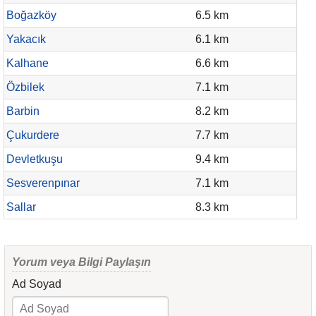
Boğazköy
6.5 km
Yakacık
6.1 km
Kalhane
6.6 km
Özbilek
7.1 km
Barbin
8.2 km
Çukurdere
7.7 km
Devletkuşu
9.4 km
Sesverenpınar
7.1 km
Sallar
8.3 km
Yorum veya Bilgi Paylaşın
Ad Soyad