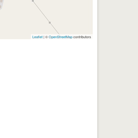
Leaflet
| ©
OpenStreetMap
contributors