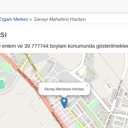
Ergani Merkez
»
Sanayi Mahallesi Haritası
sı
 enlem ve 39.777744 boylam konumunda gösterilmekted
×
Sanayi Mahallesi Haritası