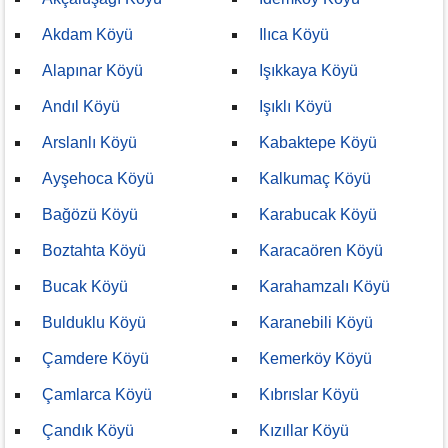
Akdam Köyü
Ilıca Köyü
Alapınar Köyü
Işıkkaya Köyü
Andıl Köyü
Işıklı Köyü
Arslanlı Köyü
Kabaktepe Köyü
Ayşehoca Köyü
Kalkumaç Köyü
Bağözü Köyü
Karabucak Köyü
Boztahta Köyü
Karacaören Köyü
Bucak Köyü
Karahamzalı Köyü
Bulduklu Köyü
Karanebili Köyü
Çamdere Köyü
Kemerköy Köyü
Çamlarca Köyü
Kıbrıslar Köyü
Çandık Köyü
Kızıllar Köyü