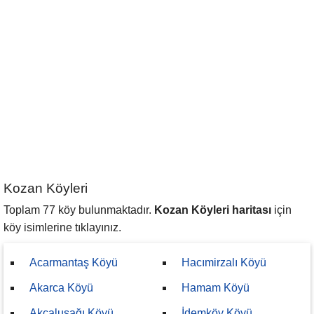
Kozan Köyleri
Toplam 77 köy bulunmaktadır.
Kozan Köyleri haritası
için
köy isimlerine tıklayınız.
Acarmantaş Köyü
Hacımirzalı Köyü
Akarca Köyü
Hamam Köyü
Akçaluşağı Köyü
İdemköy Köyü