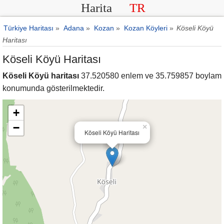
Harita
TR
Türkiye Haritası
»
Adana
»
Kozan
»
Kozan Köyleri
»
Köseli Köyü
Haritası
Köseli Köyü Haritası
Köseli Köyü haritası
37.520580 enlem ve 35.759857 boylam
konumunda gösterilmektedir.
+
−
×
Köseli Köyü Haritası