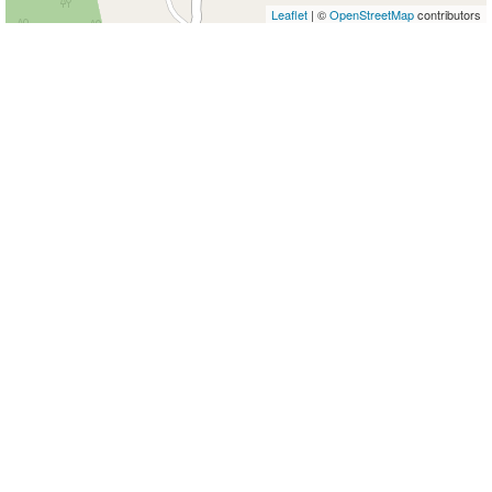
Leaflet
| ©
OpenStreetMap
contributors