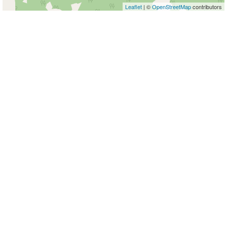
Leaflet
| ©
OpenStreetMap
contributors