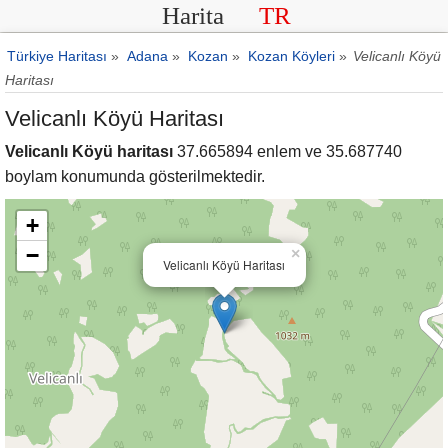
Harita
TR
Türkiye Haritası
»
Adana
»
Kozan
»
Kozan Köyleri
»
Velicanlı Köyü
Haritası
Velicanlı Köyü Haritası
Velicanlı Köyü haritası
37.665894 enlem ve 35.687740
boylam konumunda gösterilmektedir.
+
−
×
Velicanlı Köyü Haritası