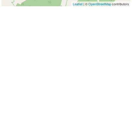
Leaflet
| ©
OpenStreetMap
contributors