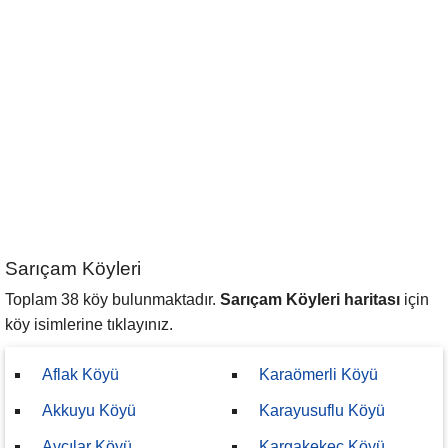
Sarıçam Köyleri
Toplam 38 köy bulunmaktadır.
Sarıçam Köyleri haritası
için
köy isimlerine tıklayınız.
Aflak Köyü
Karaömerli Köyü
Akkuyu Köyü
Karayusuflu Köyü
Avcılar Köyü
Kargakekeç Köyü