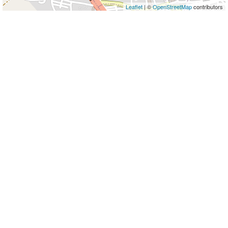
Leaflet
| ©
OpenStreetMap
contributors