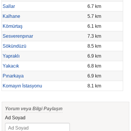
Sallar
6.7 km
Kalhane
5.7 km
Kömürtaş
6.1 km
Sesverenpınar
7.3 km
Sökündüzü
8.5 km
Yapraklı
6.9 km
Yakacık
6.8 km
Pınarkaya
6.9 km
Komayın İstasyonu
8.1 km
Yorum veya Bilgi Paylaşın
Ad Soyad