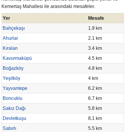
Kemertaş Mahallesi ile arasındaki mesafeler.
Yer
Mesafe
Bahçekaşı
1.9 km
Ahurlar
2.1 km
Kıralan
3.4 km
Kavurmaküpü
4.5 km
Boğazköy
4.8 km
Yeşilköy
4 km
Yayvantepe
6.2 km
Boncuklu
6.7 km
Sakız Dağı
5.8 km
Devletkuşu
8.1 km
Sabırlı
5.5 km