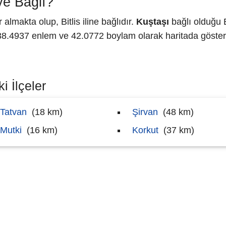
ye Bağlı?
lmakta olup, Bitlis iline bağlıdır.
Kuştaşı
bağlı olduğu B
.4937 enlem ve 42.0772 boylam olarak haritada gösteri
i İlçeler
Tatvan
(18 km)
Şirvan
(48 km)
Mutki
(16 km)
Korkut
(37 km)