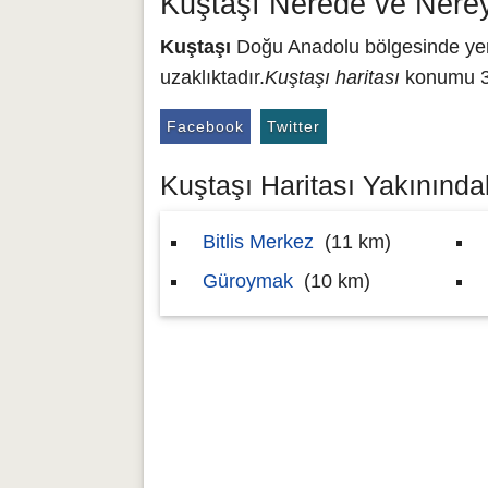
Kuştaşı Nerede ve Nere
Kuştaşı
Doğu Anadolu bölgesinde yer a
uzaklıktadır.
Kuştaşı haritası
konumu 38
Facebook
Twitter
Kuştaşı Haritası Yakınındak
Bitlis Merkez
(11 km)
Güroymak
(10 km)