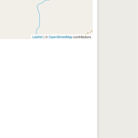
Leaflet
| ©
OpenStreetMap
contributors