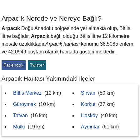
Arpacık Nerede ve Nereye Bağlı?
Arpacık
Doğu Anadolu bölgesinde yer almakta olup, Bitlis
iline bağlıdır.
Arpacık
bağlı olduğu Bitlis iline 12 kilometre
mesafe uzaklıktadır.
Arpacık haritası
konumu 38.5085 enlem
ve 42.0949 boylam olarak haritada gösterilmektedir.
Facebook
Twitter
Arpacık Haritası Yakınındaki İlçeler
Bitlis Merkez
(12 km)
Şirvan
(50 km)
Güroymak
(10 km)
Korkut
(37 km)
Tatvan
(16 km)
Hasköy
(40 km)
Mutki
(19 km)
Aydınlar
(61 km)