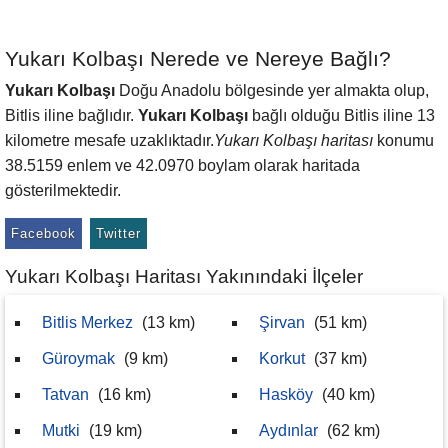
Yukarı Kolbaşı Nerede ve Nereye Bağlı?
Yukarı Kolbaşı
Doğu Anadolu bölgesinde yer almakta olup,
Bitlis iline bağlıdır.
Yukarı Kolbaşı
bağlı olduğu Bitlis iline 13
kilometre mesafe uzaklıktadır.
Yukarı Kolbaşı haritası
konumu
38.5159 enlem ve 42.0970 boylam olarak haritada
gösterilmektedir.
Facebook
Twitter
Yukarı Kolbaşı Haritası Yakınındaki İlçeler
Bitlis Merkez
(13 km)
Şirvan
(51 km)
Güroymak
(9 km)
Korkut
(37 km)
Tatvan
(16 km)
Hasköy
(40 km)
Mutki
(19 km)
Aydınlar
(62 km)