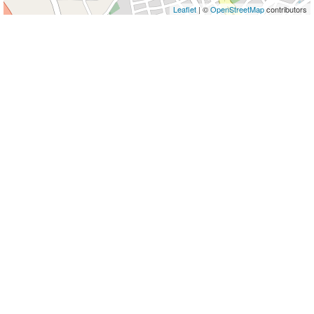
Leaflet
| ©
OpenStreetMap
contributors