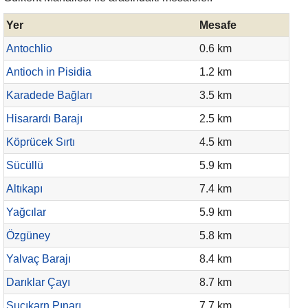
Yer
Mesafe
Antochlio
0.6 km
Antioch in Pisidia
1.2 km
Karadede Bağları
3.5 km
Hisarardı Barajı
2.5 km
Köprücek Sırtı
4.5 km
Sücüllü
5.9 km
Altıkapı
7.4 km
Yağcılar
5.9 km
Özgüney
5.8 km
Yalvaç Barajı
8.4 km
Darıklar Çayı
8.7 km
Suçıkarn Pınarı
7.7 km