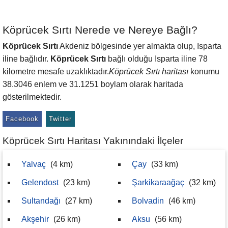
Köprücek Sırtı Nerede ve Nereye Bağlı?
Köprücek Sırtı
Akdeniz bölgesinde yer almakta olup, Isparta
iline bağlıdır.
Köprücek Sırtı
bağlı olduğu Isparta iline 78
kilometre mesafe uzaklıktadır.
Köprücek Sırtı haritası
konumu
38.3046 enlem ve 31.1251 boylam olarak haritada
gösterilmektedir.
Facebook
Twitter
Köprücek Sırtı Haritası Yakınındaki İlçeler
Yalvaç
(4 km)
Çay
(33 km)
Gelendost
(23 km)
Şarkikaraağaç
(32 km)
Sultandağı
(27 km)
Bolvadin
(46 km)
Akşehir
(26 km)
Aksu
(56 km)