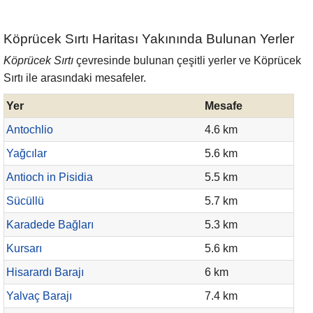
Köprücek Sırtı Haritası Yakınında Bulunan Yerler
Köprücek Sırtı
çevresinde bulunan çeşitli yerler ve Köprücek
Sırtı ile arasındaki mesafeler.
Yer
Mesafe
Antochlio
4.6 km
Yağcılar
5.6 km
Antioch in Pisidia
5.5 km
Sücüllü
5.7 km
Karadede Bağları
5.3 km
Kursarı
5.6 km
Hisarardı Barajı
6 km
Yalvaç Barajı
7.4 km