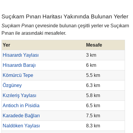
Suçıkarn Pınarı Haritası Yakınında Bulunan Yerler
Suçıkarn Pınarı
çevresinde bulunan çeşitli yerler ve Suçıkarn
Pınarı ile arasındaki mesafeler.
Yer
Mesafe
Hisarardı Yaylası
3 km
Hisarardı Barajı
6 km
Kömürcü Tepe
5.5 km
Özgüney
6.3 km
Kızıleriş Yaylası
5.8 km
Antioch in Pisidia
6.5 km
Karadede Bağları
7.5 km
Naldöken Yaylası
8.3 km