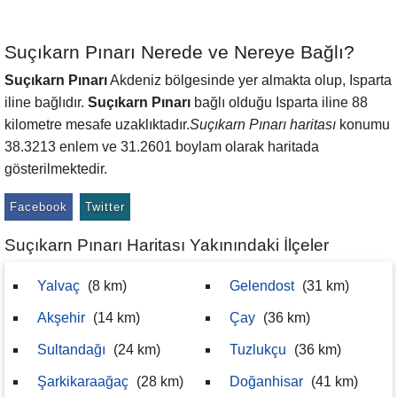
Suçıkarn Pınarı Nerede ve Nereye Bağlı?
Suçıkarn Pınarı
Akdeniz bölgesinde yer almakta olup, Isparta
iline bağlıdır.
Suçıkarn Pınarı
bağlı olduğu Isparta iline 88
kilometre mesafe uzaklıktadır.
Suçıkarn Pınarı haritası
konumu
38.3213 enlem ve 31.2601 boylam olarak haritada
gösterilmektedir.
Facebook
Twitter
Suçıkarn Pınarı Haritası Yakınındaki İlçeler
Yalvaç
(8 km)
Gelendost
(31 km)
Akşehir
(14 km)
Çay
(36 km)
Sultandağı
(24 km)
Tuzlukçu
(36 km)
Şarkikaraağaç
(28 km)
Doğanhisar
(41 km)