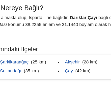
 Nereye Bağlı?
lmakta olup, Isparta iline bağlıdır.
Darıklar Çayı
bağlı o
tası
konumu 38.2255 enlem ve 31.1440 boylam olarak har
nındaki İlçeler
Şarkikaraağaç
(25 km)
Akşehir
(28 km)
Sultandağı
(35 km)
Çay
(42 km)