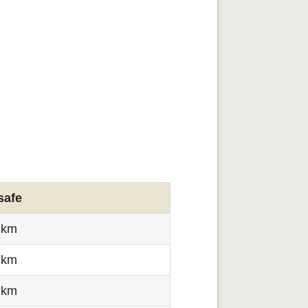
safe
 km
 km
 km