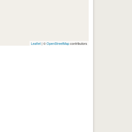
Leaflet
| ©
OpenStreetMap
contributors