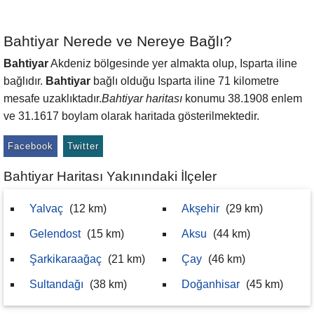
Bahtiyar Nerede ve Nereye Bağlı?
Bahtiyar
Akdeniz bölgesinde yer almakta olup, Isparta iline
bağlıdır.
Bahtiyar
bağlı olduğu Isparta iline 71 kilometre
mesafe uzaklıktadır.
Bahtiyar haritası
konumu 38.1908 enlem
ve 31.1617 boylam olarak haritada gösterilmektedir.
Facebook
Twitter
Bahtiyar Haritası Yakınındaki İlçeler
Yalvaç
(12 km)
Akşehir
(29 km)
Gelendost
(15 km)
Aksu
(44 km)
Şarkikaraağaç
(21 km)
Çay
(46 km)
Sultandağı
(38 km)
Doğanhisar
(45 km)