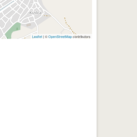
Leaflet
| ©
OpenStreetMap
contributors