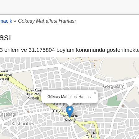
macık
»
Gökcay Mahallesi Haritası
ası
 enlem ve 31.175804 boylam konumunda gösterilmekte
×
Gökcay Mahallesi Haritası