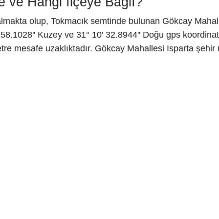
 ve Hangi İlçeye Bağlı?
 almakta olup, Tokmacık semtinde bulunan Gökcay Mahalles
58.1028'' Kuzey ve 31° 10' 32.8944'' Doğu gps koordinatl
tre mesafe uzaklıktadır. Gökcay Mahallesi Isparta şehir