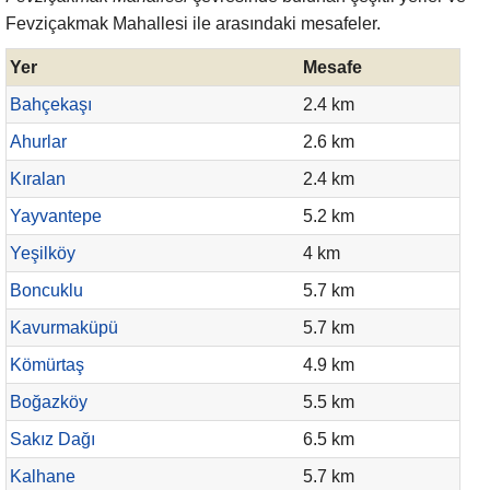
Fevziçakmak Mahallesi ile arasındaki mesafeler.
Yer
Mesafe
Bahçekaşı
2.4 km
Ahurlar
2.6 km
Kıralan
2.4 km
Yayvantepe
5.2 km
Yeşilköy
4 km
Boncuklu
5.7 km
Kavurmaküpü
5.7 km
Kömürtaş
4.9 km
Boğazköy
5.5 km
Sakız Dağı
6.5 km
Kalhane
5.7 km