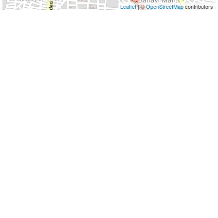
Leaflet
| ©
OpenStreetMap
contributors