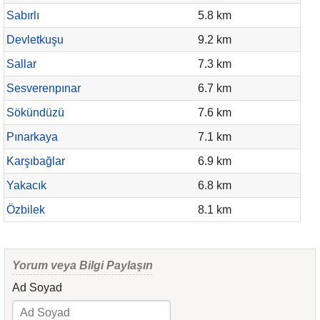
Sabırlı
5.8 km
Devletkuşu
9.2 km
Sallar
7.3 km
Sesverenpınar
6.7 km
Sökündüzü
7.6 km
Pınarkaya
7.1 km
Karşıbağlar
6.9 km
Yakacık
6.8 km
Özbilek
8.1 km
Yorum veya Bilgi Paylaşın
Ad Soyad