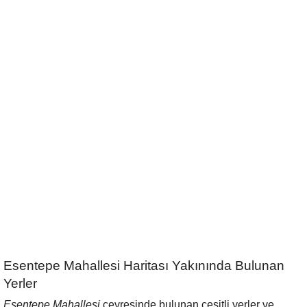
Esentepe Mahallesi Haritası Yakınında Bulunan
Yerler
Esentepe Mahallesi
çevresinde bulunan çeşitli yerler ve