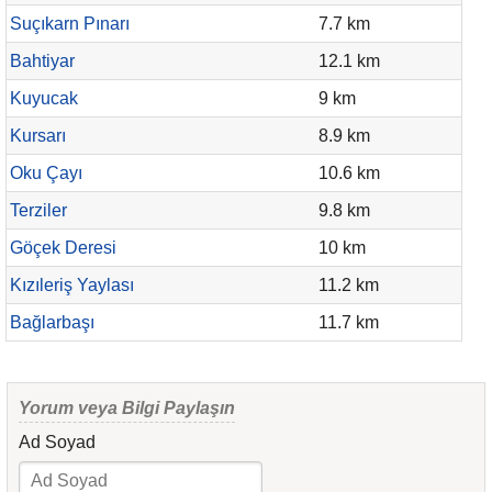
Suçıkarn Pınarı
7.7 km
Bahtiyar
12.1 km
Kuyucak
9 km
Kursarı
8.9 km
Oku Çayı
10.6 km
Terziler
9.8 km
Göçek Deresi
10 km
Kızıleriş Yaylası
11.2 km
Bağlarbaşı
11.7 km
Yorum veya Bilgi Paylaşın
Ad Soyad