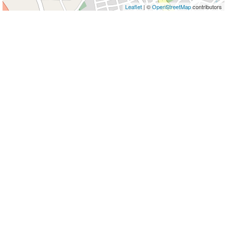
Leaflet
| ©
OpenStreetMap
contributors