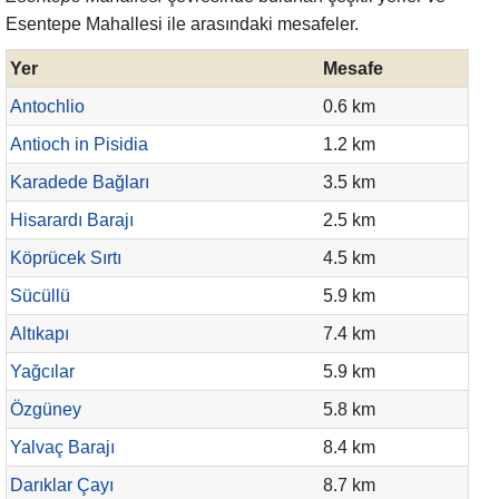
Esentepe Mahallesi ile arasındaki mesafeler.
Yer
Mesafe
Antochlio
0.6 km
Antioch in Pisidia
1.2 km
Karadede Bağları
3.5 km
Hisarardı Barajı
2.5 km
Köprücek Sırtı
4.5 km
Sücüllü
5.9 km
Altıkapı
7.4 km
Yağcılar
5.9 km
Özgüney
5.8 km
Yalvaç Barajı
8.4 km
Darıklar Çayı
8.7 km