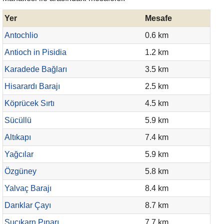
Yer
Mesafe
Antochlio
0.6 km
Antioch in Pisidia
1.2 km
Karadede Bağları
3.5 km
Hisarardı Barajı
2.5 km
Köprücek Sırtı
4.5 km
Sücüllü
5.9 km
Altıkapı
7.4 km
Yağcılar
5.9 km
Özgüney
5.8 km
Yalvaç Barajı
8.4 km
Darıklar Çayı
8.7 km
Suçıkarn Pınarı
7.7 km