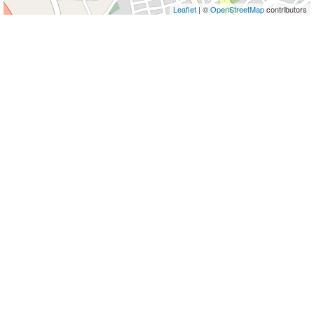
Leaflet
| ©
OpenStreetMap
contributors