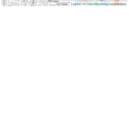
Leaflet
| ©
OpenStreetMap
contributors