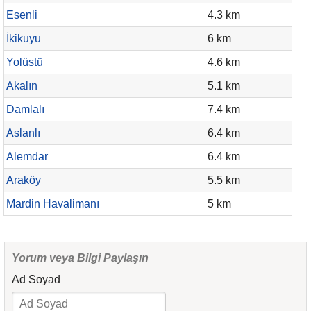
Esenli
4.3 km
İkikuyu
6 km
Yolüstü
4.6 km
Akalın
5.1 km
Damlalı
7.4 km
Aslanlı
6.4 km
Alemdar
6.4 km
Araköy
5.5 km
Mardin Havalimanı
5 km
Yorum veya Bilgi Paylaşın
Ad Soyad