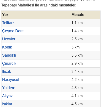
Tepebaşı Mahallesi ile arasındaki mesafeler.
Yer
Mesafe
Telliarz
1.1 km
Çeşme Dere
1.4 km
Üçevler
2.5 km
Kobik
3 km
Sandıklı
3.5 km
Çınarcık
2.9 km
Ilıcak
3.4 km
Hacıyusuf
4.2 km
Yoldere
4.3 km
Akyazı
4.1 km
Işıklar
4.5 km