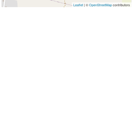
Leaflet
| ©
OpenStreetMap
contributors