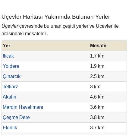
Üçevler Haritası Yakınında Bulunan Yerler
Üçevler
çevresinde bulunan çeşitli yerler ve Üçevler ile
arasındaki mesafeler.
Yer
Mesafe
Ilıcak
1.7 km
Yoldere
1.9 km
Çınarcık
2.5 km
Telliarz
3 km
Akalın
4.6 km
Mardin Havalimanı
3.6 km
Çeşme Dere
3.8 km
Ekinlik
3.7 km