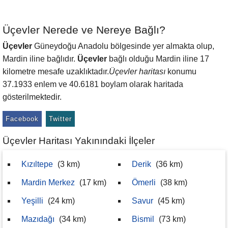
Üçevler Nerede ve Nereye Bağlı?
Üçevler
Güneydoğu Anadolu bölgesinde yer almakta olup,
Mardin iline bağlıdır.
Üçevler
bağlı olduğu Mardin iline 17
kilometre mesafe uzaklıktadır.
Üçevler haritası
konumu
37.1933 enlem ve 40.6181 boylam olarak haritada
gösterilmektedir.
Facebook
Twitter
Üçevler Haritası Yakınındaki İlçeler
Kızıltepe
(3 km)
Derik
(36 km)
Mardin Merkez
(17 km)
Ömerli
(38 km)
Yeşilli
(24 km)
Savur
(45 km)
Mazıdağı
(34 km)
Bismil
(73 km)