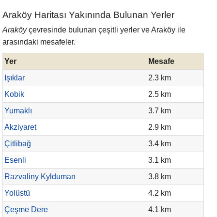
Araköy Haritası Yakınında Bulunan Yerler
Araköy
çevresinde bulunan çeşitli yerler ve Araköy ile
arasındaki mesafeler.
Yer
Mesafe
Işıklar
2.3 km
Kobik
2.5 km
Yumaklı
3.7 km
Akziyaret
2.9 km
Çitlibağ
3.4 km
Esenli
3.1 km
Razvaliny Kylduman
3.8 km
Yolüstü
4.2 km
Çeşme Dere
4.1 km