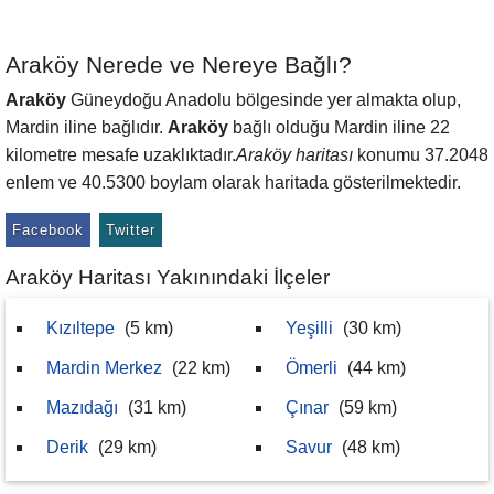
Araköy Nerede ve Nereye Bağlı?
Araköy
Güneydoğu Anadolu bölgesinde yer almakta olup,
Mardin iline bağlıdır.
Araköy
bağlı olduğu Mardin iline 22
kilometre mesafe uzaklıktadır.
Araköy haritası
konumu 37.2048
enlem ve 40.5300 boylam olarak haritada gösterilmektedir.
Facebook
Twitter
Araköy Haritası Yakınındaki İlçeler
Kızıltepe
(5 km)
Yeşilli
(30 km)
Mardin Merkez
(22 km)
Ömerli
(44 km)
Mazıdağı
(31 km)
Çınar
(59 km)
Derik
(29 km)
Savur
(48 km)