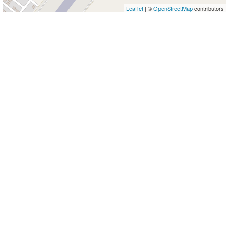
Leaflet
| ©
OpenStreetMap
contributors