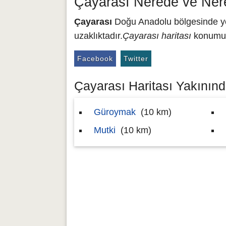
Çayarası Nerede ve Ner
Çayarası
Doğu Anadolu bölgesinde yer 
uzaklıktadır.
Çayarası haritası
konumu 3
Facebook
Twitter
Çayarası Haritası Yakınında
Güroymak
(10 km)
Mutki
(10 km)