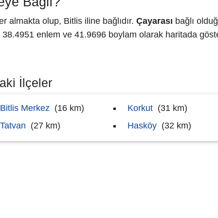
eye Bağlı?
almakta olup, Bitlis iline bağlıdır.
Çayarası
bağlı olduğ
8.4951 enlem ve 41.9696 boylam olarak haritada göster
ki İlçeler
Bitlis Merkez
(16 km)
Korkut
(31 km)
Tatvan
(27 km)
Hasköy
(32 km)