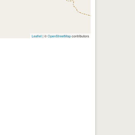
Leaflet
| ©
OpenStreetMap
contributors