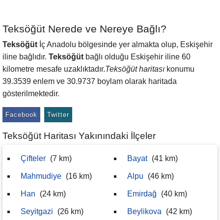
Teksöğüt Nerede ve Nereye Bağlı?
Teksöğüt
İç Anadolu bölgesinde yer almakta olup, Eskişehir
iline bağlıdır.
Teksöğüt
bağlı olduğu Eskişehir iline 60
kilometre mesafe uzaklıktadır.
Teksöğüt haritası
konumu
39.3539 enlem ve 30.9737 boylam olarak haritada
gösterilmektedir.
Facebook
Twitter
Teksöğüt Haritası Yakınındaki İlçeler
Çifteler
(7 km)
Bayat
(41 km)
Mahmudiye
(16 km)
Alpu
(46 km)
Han
(24 km)
Emirdağ
(40 km)
Seyitgazi
(26 km)
Beylikova
(42 km)