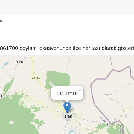
sı
61700 boylam lokasyonunda ilçe haritası olarak gösteri
×
Han Haritası