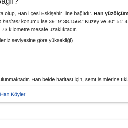
ağlı?
olup, Han ilçesi Eskişehir iline bağlıdır.
Han yüzölçüm
 haritası
konumu ise 39° 9' 38.1564'' Kuzey ve 30° 51' 42
e 73 kilometre mesafe uzaklıktadır.
eniz seviyesine göre yüksekliği)
unmaktadır. Han belde haritası için, semt isimlerine tıkl
Han Köyleri