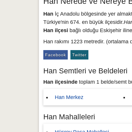
Han Nerede ve Nereye B
Han
İç Anadolu bölgesinde yer almakta 
Türkiye'nin 674. en büyük ilçesidir.
Han
Han ilçesi
bağlı olduğu Eskişehir ilin
Han rakımı 1223 metredir. (ortalama d
Facebook
Twitter
Han Semtleri ve Beldeleri
Han ilçesinde
toplam 1 belde/semt bul
Han Merkez
Han Mahalleleri