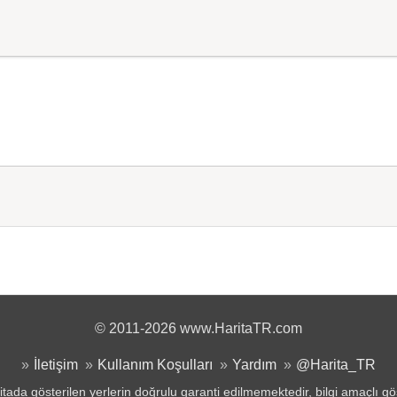
© 2011-2026 www.HaritaTR.com
İletişim
Kullanım Koşulları
Yardım
@Harita_TR
tada gösterilen yerlerin doğrulu garanti edilmemektedir, bilgi amaçlı gö