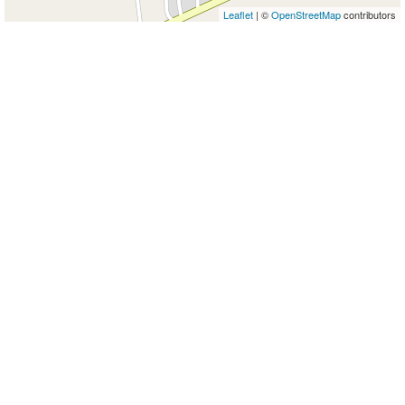
Leaflet
| ©
OpenStreetMap
contributors