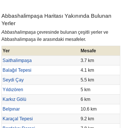
Abbashalimpaşa Haritası Yakınında Bulunan
Yerler
Abbashalimpaşa
çevresinde bulunan çeşitli yerler ve
Abbashalimpaşa ile arasındaki mesafeler.
Yer
Mesafe
Saithalimpaşa
3.7 km
Balağıl Tepesi
4.1 km
Seydi Çay
5.5 km
Yıldızören
5 km
Karkız Gölü
6 km
Belpınar
10.6 km
Karaçal Tepesi
9.2 km