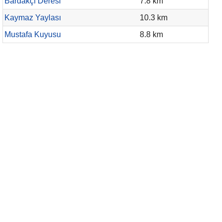
Bardakçı Deresi
7.8 km
Kaymaz Yaylası
10.3 km
Mustafa Kuyusu
8.8 km