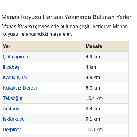
Manas Kuyusu Haritası Yakınında Bulunan Yerler
Manas Kuyusu
çevresinde bulunan çeşitli yerler ve Manas
Kuyusu ile arasındaki mesafeler.
Yer
Mesafe
Çatmapınar
4.9 km
Ilıcabaşı
4 km
Kadıkuyusu
4.9 km
Kulaksız Deresi
6.3 km
Teksöğüt
10.4 km
Arslanlı
8.4 km
İskânkuyu
9.1 km
Belpınar
10.3 km