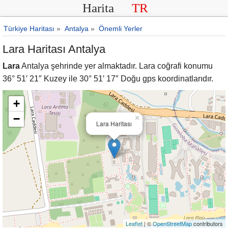
Harita
TR
Türkiye Haritası
»
Antalya
»
Önemli Yerler
Lara Haritası Antalya
Lara
Antalya şehrinde yer almaktadır. Lara coğrafi konumu
36° 51′ 21″ Kuzey ile 30° 51′ 17″ Doğu gps koordinatlarıdır.
+
−
×
Lara Haritası
Leaflet
| ©
OpenStreetMap
contributors