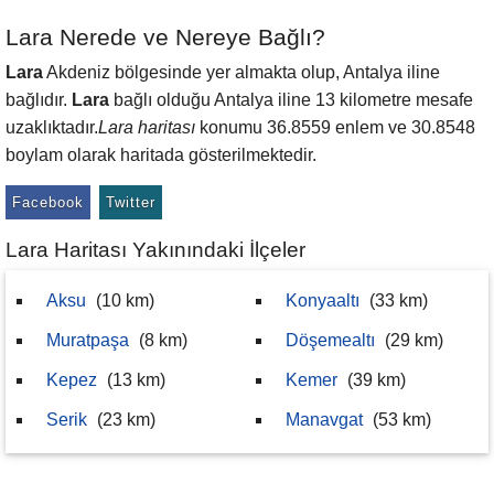
Lara Nerede ve Nereye Bağlı?
Lara
Akdeniz bölgesinde yer almakta olup, Antalya iline
bağlıdır.
Lara
bağlı olduğu Antalya iline 13 kilometre mesafe
uzaklıktadır.
Lara haritası
konumu 36.8559 enlem ve 30.8548
boylam olarak haritada gösterilmektedir.
Facebook
Twitter
Lara Haritası Yakınındaki İlçeler
Aksu
(10 km)
Konyaaltı
(33 km)
Muratpaşa
(8 km)
Döşemealtı
(29 km)
Kepez
(13 km)
Kemer
(39 km)
Serik
(23 km)
Manavgat
(53 km)