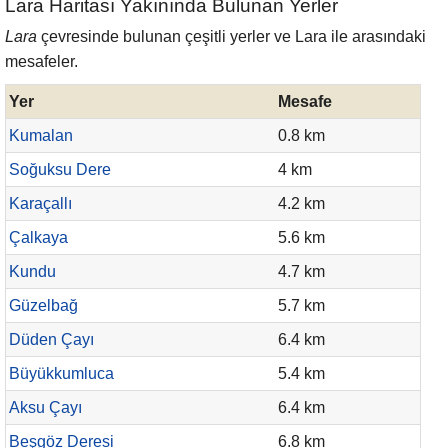
Lara Haritası Yakınında Bulunan Yerler
Lara
çevresinde bulunan çeşitli yerler ve Lara ile arasındaki
mesafeler.
Yer
Mesafe
Kumalan
0.8 km
Soğuksu Dere
4 km
Karaçallı
4.2 km
Çalkaya
5.6 km
Kundu
4.7 km
Güzelbağ
5.7 km
Düden Çayı
6.4 km
Büyükkumluca
5.4 km
Aksu Çayı
6.4 km
Beşgöz Deresi
6.8 km